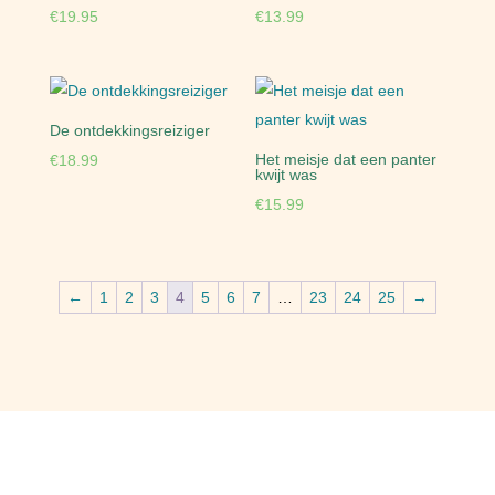
€
19.95
€
13.99
De ontdekkingsreiziger
Het meisje dat een panter
€
18.99
kwijt was
€
15.99
←
1
2
3
4
5
6
7
…
23
24
25
→