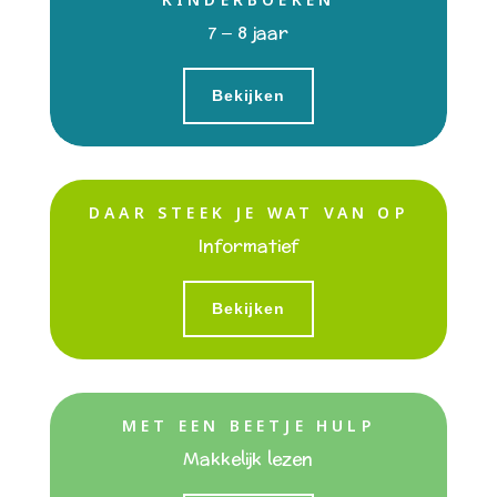
7 – 8 jaar
Bekijken
DAAR STEEK JE WAT VAN OP
Informatief
Bekijken
MET EEN BEETJE HULP
Makkelijk lezen