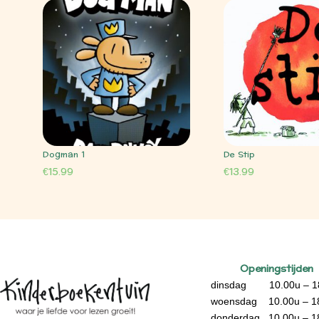
Dogman 1
De Stip
€
15.99
€
13.99
Openingstijden
dinsdag 10.00u – 1
woensdag 10.00u – 1
donderdag 10.00u – 1