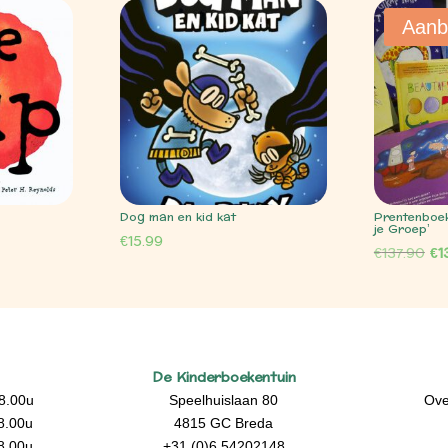
Aanb
Dog man en kid kat
Prentenboek
je Groep’
€
15.99
Oo
€
137.90
€
1
pri
wa
€1
De Kinderboekentuin
8.00u
Speelhuislaan 80
Ove
8.00u
4815 GC Breda
8.00u
+31 (0)6 54202148