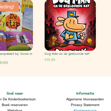
ieding!
enpakket bij ‘Groei in
Dog Man en de gekloonde kat
€
15.99
rspronkelijke
Huidige
31.00
js
prijs
s:
is:
37.90.
€131.00.
Snel naar
Informatie
r De Kinderboekentuin
Algemene Voorwaarden
Boek reserveren
Privacy Statement
Webshop
Klantenservice