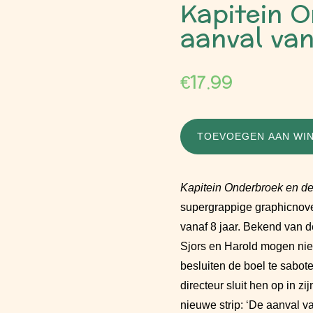
Kapitein 
aanval van
€
17.99
TOEVOEGEN AAN WI
Kapitein Onderbroek en de
supergrappige graphicnovel
vanaf 8 jaar. Bekend van de
Sjors en Harold mogen nie
besluiten de boel te sabo
directeur sluit hen op in z
nieuwe strip: ‘De aanval v