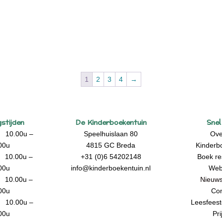
1
2
3
4
→
stijden
De Kinderboekentuin
Snel
10.00u –
Speelhuislaan 80
Ove
00u
4815 GC Breda
Kinderb
 10.00u –
+31 (0)6 54202148
Boek re
00u
info@kinderboekentuin.nl
Web
 10.00u –
Nieuws
00u
Con
10.00u –
Leesfeest
00u
Pri