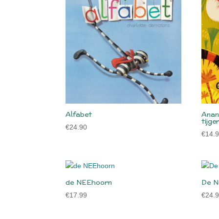
Alfabet
Anans
tijge
€
24.90
€
14.
de NEEhoorn
De N
€
17.99
€
24.