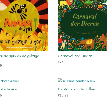
i de spin en de gulzige
Carnaval der Dieren
r
€
24.95
99
otenkraker
De Prins zonder billen
95
€
15.99