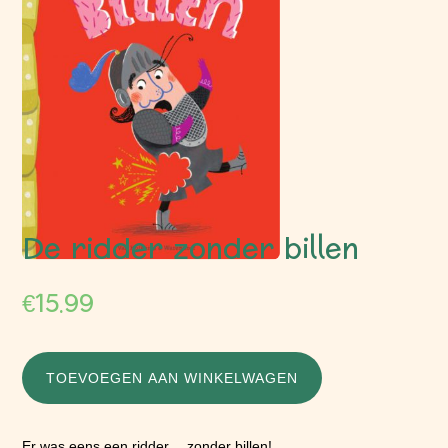
De ridder zonder billen
€
15.99
TOEVOEGEN AAN WINKELWAGEN
Er was eens een ridder… zonder billen!