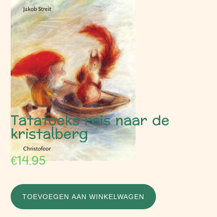
Tatatoeks reis naar de
kristalberg
€
14.95
TOEVOEGEN AAN WINKELWAGEN