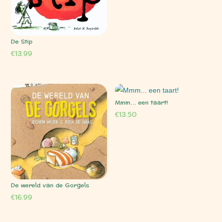
De Stip
€
13.99
Mmm… een taart!
€
13.50
De wereld van de Gorgels
€
16.99