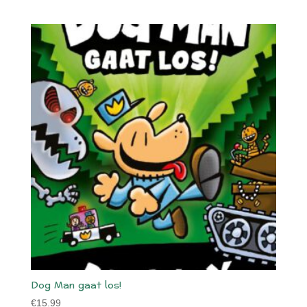
Dog Man gaat los!
€
15.99