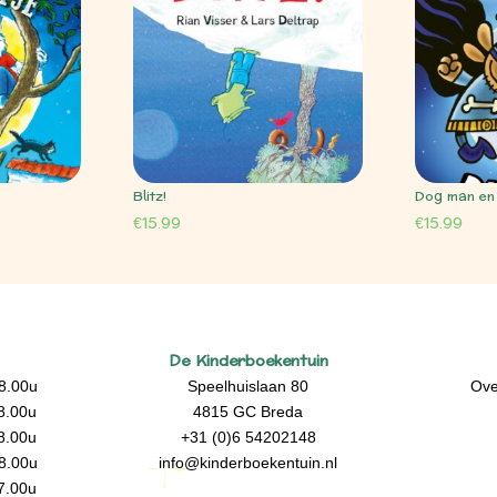
Blitz!
Dog man en 
€
15.99
€
15.99
De Kinderboekentuin
8.00u
Speelhuislaan 80
Ove
8.00u
4815 GC Breda
8.00u
+31 (0)6 54202148
8.00u
info@kinderboekentuin.nl
7.00u