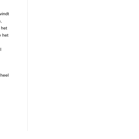
vindt
s,
 het
e het
l
 heel