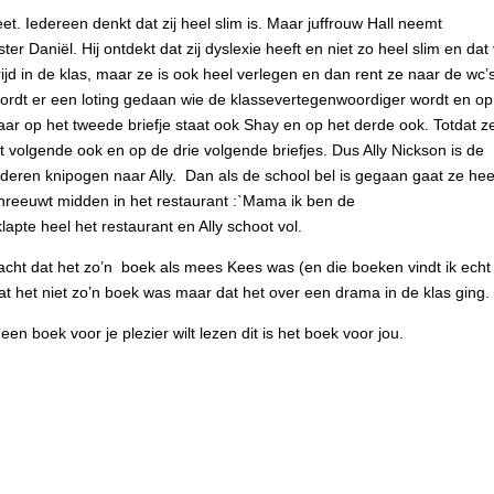
et. Iedereen denkt dat zij heel slim is. Maar juffrouw Hall neemt
r Daniël. Hij ontdekt dat zij dyslexie heeft en niet zo heel slim en dat 
ijd in de klas, maar ze is ook heel verlegen en dan rent ze naar de wc’
ordt er een loting gedaan wie de klassevertegenwoordiger wordt en op
maar op het tweede briefje staat ook Shay en op het derde ook. Totdat z
et volgende ook en op de drie volgende briefjes. Dus Ally Nickson is de
eren knipogen naar Ally. Dan als de school bel is gegaan gaat ze hee
hreeuwt midden in het restaurant :`Mama ik ben de
pte heel het restaurant en Ally schoot vol.
dacht dat het zo’n boek als mees Kees was (en die boeken vindt ik echt
dat het niet zo’n boek was maar dat het over een drama in de klas ging.
 een boek voor je plezier wilt lezen dit is het boek voor jou.