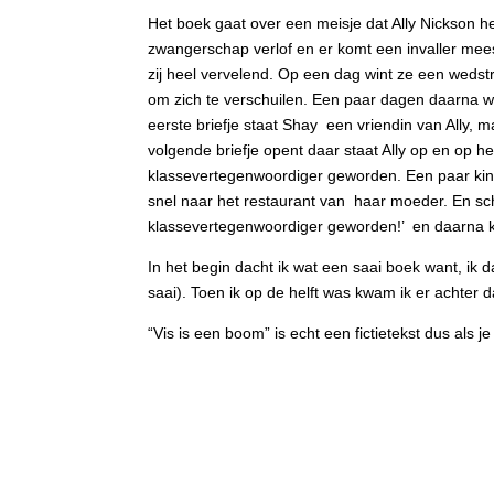
Het boek gaat over een meisje dat Ally Nickson he
zwangerschap verlof en er komt een invaller meeste
zij heel vervelend. Op een dag wint ze een wedstr
om zich te verschuilen. Een paar dagen daarna w
eerste briefje staat Shay een vriendin van Ally, 
volgende briefje opent daar staat Ally op en op h
klassevertegenwoordiger geworden. Een paar kind
snel naar het restaurant van haar moeder. En sc
klassevertegenwoordiger geworden!’ en daarna kla
In het begin dacht ik wat een saai boek want, ik 
saai). Toen ik op de helft was kwam ik er achter 
“Vis is een boom” is echt een fictietekst dus als je