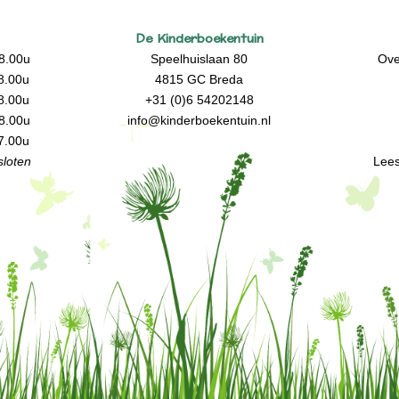
De Kinderboekentuin
8.00u
Speelhuislaan 80
Ove
8.00u
4815 GC Breda
8.00u
+31 (0)6 54202148
8.00u
info@kinderboekentuin.nl
7.00u
loten
Lees