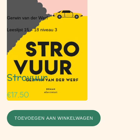
Gerwin van der Werf
Leeslijst 15 – 18 niveau 3
Strovuur
€
17.50
TOEVOEGEN AAN WINKELWAGEN