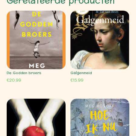
Gerelateerde producten
De Godden broers
Galgenmeid
€
20.99
€
15.99