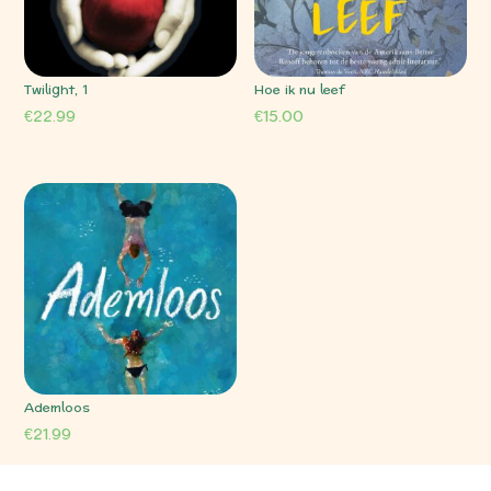
Twilight, 1
Hoe ik nu leef
€
22.99
€
15.00
Ademloos
€
21.99