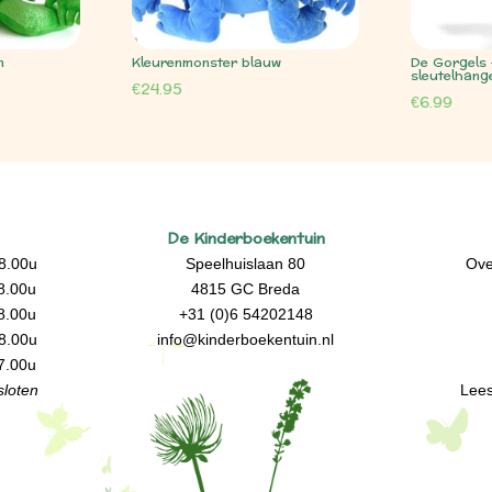
n
Kleurenmonster blauw
De Gorgels
sleutelhang
€
24.95
€
6.99
De Kinderboekentuin
8.00u
Speelhuislaan 80
Ove
8.00u
4815 GC Breda
8.00u
+31 (0)6 54202148
8.00u
info@kinderboekentuin.nl
7.00u
loten
Lees