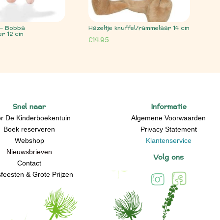
 – Bobba
Hazeltje knuffel/rammelaar 14 cm
er 12 cm
€
14.95
Snel naar
Informatie
r De Kinderboekentuin
Algemene Voorwaarden
Boek reserveren
Privacy Statement
Webshop
Klantenservice
Nieuwsbrieven
Volg ons
Contact
feesten & Grote Prijzen