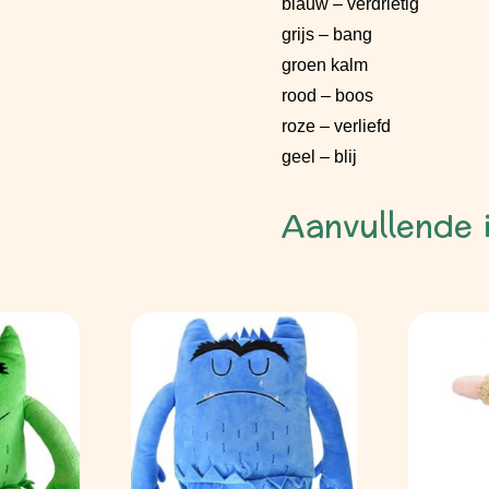
blauw – verdrietig
grijs – bang
groen kalm
rood – boos
roze – verliefd
geel – blij
Aanvullende 