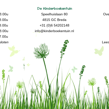
De Kinderboekentuin
8.00u
Speelhuislaan 80
Ove
8.00u
4815 GC Breda
8.00u
+31 (0)6 54202148
8.00u
info@kinderboekentuin.nl
7.00u
loten
Lees