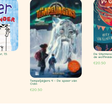
r, 15:
De Sterrenst
de wolfmaa
€
20.50
Tempeljagers 4 – De speer van
Odin
€
20.50