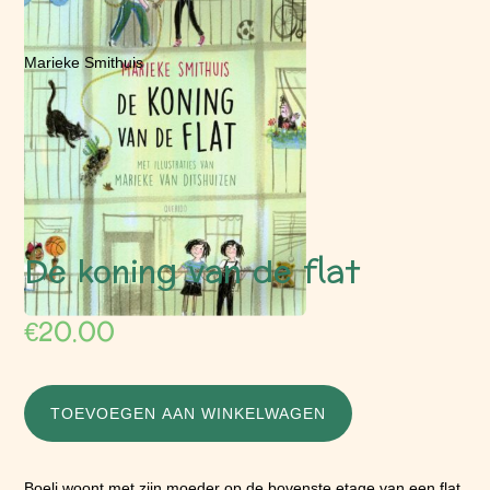
Marieke Smithuis
De koning van de flat
€
20.00
TOEVOEGEN AAN WINKELWAGEN
Boeli woont met zijn moeder op de bovenste etage van een flat