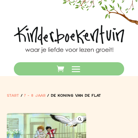
START
/
7 - 8 JAAR
/ DE KONING VAN DE FLAT