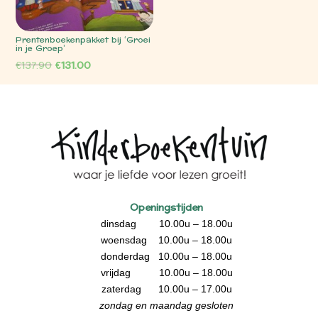
Prentenboekenpakket bij ‘Groei
in je Groep’
Oorspronkelijke
Huidige
€
137.90
€
131.00
prijs
prijs
was:
is:
€137.90.
€131.00.
Openingstijden
dinsdag 10.00u – 18.00u
woensdag 10.00u – 18.00u
donderdag 10.00u – 18.00u
vrijdag 10.00u – 18.00u
zaterdag 10.00u – 17.00u
zondag en maandag gesloten