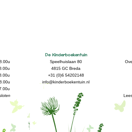
De Kinderboekentuin
8.00u
Speelhuislaan 80
Ove
8.00u
4815 GC Breda
8.00u
+31 (0)6 54202148
8.00u
info@kinderboekentuin.nl
7.00u
loten
Lees