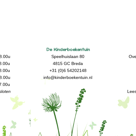
De Kinderboekentuin
8.00u
Speelhuislaan 80
Ove
8.00u
4815 GC Breda
8.00u
+31 (0)6 54202148
8.00u
info@kinderboekentuin.nl
7.00u
loten
Lees