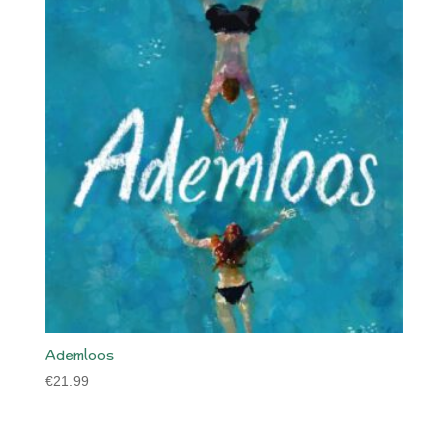
Ademloos
€
21.99