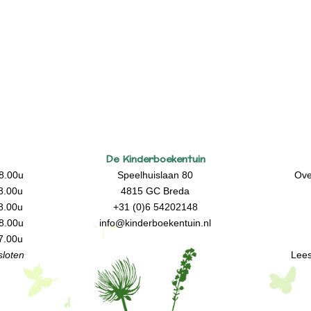
De Kinderboekentuin
8.00u
Speelhuislaan 80
Ove
8.00u
4815 GC Breda
8.00u
+31 (0)6 54202148
8.00u
info@kinderboekentuin.nl
7.00u
loten
Lees