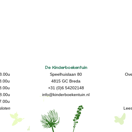
De Kinderboekentuin
8.00u
Speelhuislaan 80
Ove
8.00u
4815 GC Breda
8.00u
+31 (0)6 54202148
8.00u
info@kinderboekentuin.nl
7.00u
loten
Lees