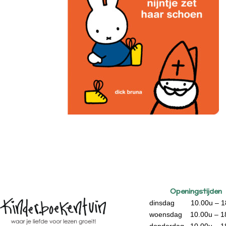
Openingstijden
dinsdag 10.00u – 1
woensdag 10.00u – 1