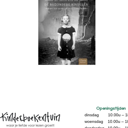
Openingstijden
dinsdag 10.00u – 1
woensdag 10.00u – 1